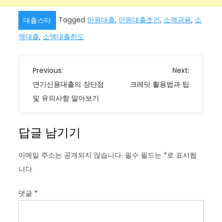
Tagged
만원대출
,
만원대출조건
,
소액금융
,
소
대출스타
액대출
,
소액대출한도
글
Previous:
Next:
탐
연기신용대출의 장단점
크레딧 활용법과 팁
색
및 유의사항 알아보기
답글 남기기
이메일 주소는 공개되지 않습니다.
필수 필드는
*
로 표시됩
니다
댓글
*