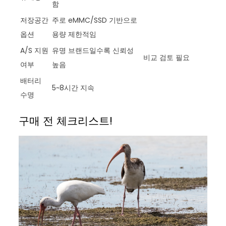
함
저장공간
주로 eMMC/SSD 기반으로
옵션
용량 제한적임
A/S 지원
유명 브랜드일수록 신뢰성
비교 검토 필요
여부
높음
배터리
5~8시간 지속
수명
구매 전 체크리스트!