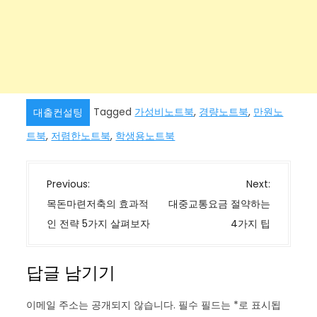
Tagged
가성비노트북
,
경량노트북
,
만원노
대출컨설팅
트북
,
저렴한노트북
,
학생용노트북
글
Previous:
Next:
탐
목돈마련저축의 효과적
대중교통요금 절약하는
색
인 전략 5가지 살펴보자
4가지 팁
답글 남기기
이메일 주소는 공개되지 않습니다.
필수 필드는
*
로 표시됩