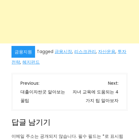
Tagged
금융시장
,
리스크관리
,
자산운용
,
투자
금융지원
전략
,
헤지펀드
글
Previous:
Next:
탐
대출이자싼곳 알아보는
자녀 교육에 도움되는 4
색
꿀팁
가지 팁 알아보자
답글 남기기
이메일 주소는 공개되지 않습니다.
필수 필드는
*
로 표시됩