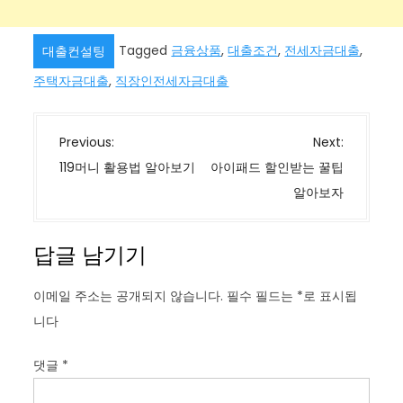
Tagged
금융상품
,
대출조건
,
전세자금대출
,
대출컨설팅
주택자금대출
,
직장인전세자금대출
글
Previous:
Next:
탐
119머니 활용법 알아보기
아이패드 할인받는 꿀팁
색
알아보자
답글 남기기
이메일 주소는 공개되지 않습니다.
필수 필드는
*
로 표시됩
니다
댓글
*