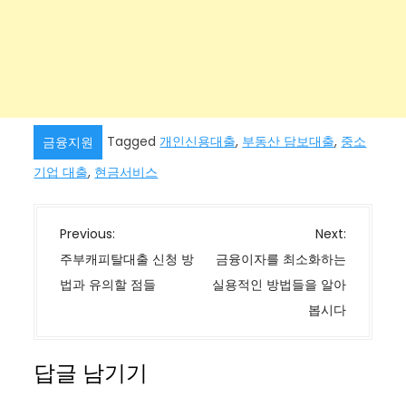
Tagged
개인신용대출
,
부동산 담보대출
,
중소
금융지원
기업 대출
,
현금서비스
글
Previous:
Next:
탐
주부캐피탈대출 신청 방
금융이자를 최소화하는
색
법과 유의할 점들
실용적인 방법들을 알아
봅시다
답글 남기기