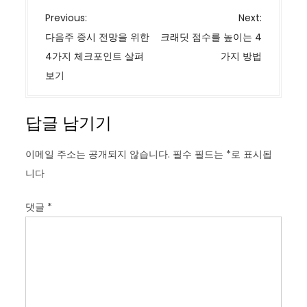
글
Previous:
Next:
탐
다음주 증시 전망을 위한
크래딧 점수를 높이는 4
색
4가지 체크포인트 살펴
가지 방법
보기
답글 남기기
이메일 주소는 공개되지 않습니다.
필수 필드는
*
로 표시됩
니다
댓글
*