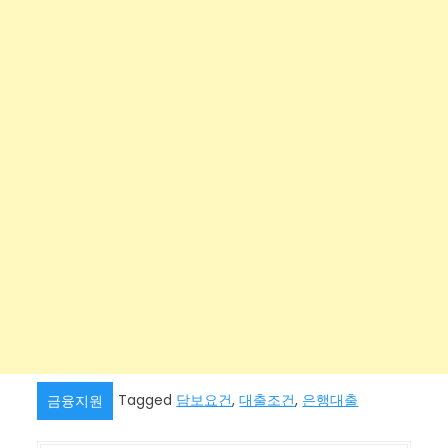
Tagged
담보요건
,
대출조건
,
은행대출
금융지원