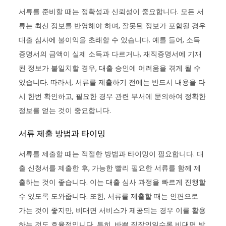
서류를 준비할 때는 정확성과 신뢰성이 중요합니다. 모든 서
류는 최신 정보를 반영해야 하며, 잘못된 정보가 포함될 경우
대출 심사에 불이익을 초래할 수 있습니다. 예를 들어, 소득
증명서의 금액이 실제 소득과 다르거나, 재직증명서에 기재
된 정보가 불일치할 경우, 대출 승인에 어려움을 겪게 될 수
있습니다. 따라서, 서류를 제출하기 전에는 반드시 내용을 다
시 한번 확인하고, 필요한 경우 관련 부서에 문의하여 정확한
정보를 얻는 것이 중요합니다.
서류 제출 방법과 타이밍
서류를 제출할 때는 적절한 방법과 타이밍이 필요합니다. 대
출 신청서를 제출한 후, 가능한 빨리 필요한 서류를 함께 제
출하는 것이 좋습니다. 이는 대출 심사 과정을 빠르게 진행할
수 있도록 도와줍니다. 또한, 서류를 제출할 때는 인편으로
가는 것이 좋지만, 비대면 서비스가 제공되는 경우 이를 활용
하는 것도 효율적입니다. 특히, 바쁜 직장인일수록 비대면 방