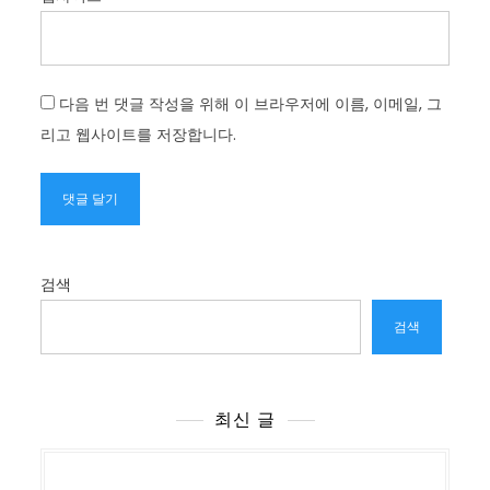
다음 번 댓글 작성을 위해 이 브라우저에 이름, 이메일, 그
리고 웹사이트를 저장합니다.
검색
검색
최신 글