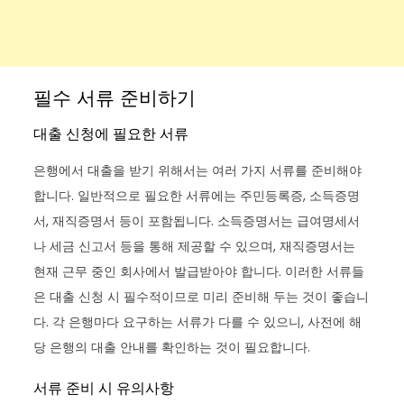
필수 서류 준비하기
대출 신청에 필요한 서류
은행에서 대출을 받기 위해서는 여러 가지 서류를 준비해야
합니다. 일반적으로 필요한 서류에는 주민등록증, 소득증명
서, 재직증명서 등이 포함됩니다. 소득증명서는 급여명세서
나 세금 신고서 등을 통해 제공할 수 있으며, 재직증명서는
현재 근무 중인 회사에서 발급받아야 합니다. 이러한 서류들
은 대출 신청 시 필수적이므로 미리 준비해 두는 것이 좋습니
다. 각 은행마다 요구하는 서류가 다를 수 있으니, 사전에 해
당 은행의 대출 안내를 확인하는 것이 필요합니다.
서류 준비 시 유의사항