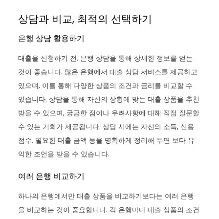
상담과 비교, 최적의 선택하기
은행 상담 활용하기
대출을 신청하기 전, 은행 상담을 통해 상세한 정보를 얻는
것이 좋습니다. 많은 은행에서 대출 상담 서비스를 제공하고
있으며, 이를 통해 다양한 상품의 조건과 금리를 비교할 수
있습니다. 상담을 통해 자신의 상황에 맞는 대출 상품을 추천
받을 수 있으며, 궁금한 점이나 우려사항에 대해 직접 질문할
수 있는 기회가 제공됩니다. 상담 시에는 자신의 소득, 신용
점수, 필요한 대출 금액 등을 명확하게 정리해 두면 보다 유
익한 조언을 받을 수 있습니다.
여러 은행 비교하기
하나의 은행에서만 대출 상품을 비교하기보다는 여러 은행
을 비교하는 것이 중요합니다. 각 은행마다 대출 상품의 조건