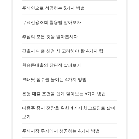
주식인으로 성공하는 5가지 방법
무료신용조회 활용법 알아보자
추심의 모든 것을 알아봅시다
간호사 대출 신청 시 고려해야 할 4가지 팁
환승론대출의 장단점 살펴보기
크래딧 점수를 높이는 4가지 방법
은행 대출 조건을 쉽게 알아보는 5가지 방법
다음주 증시 전망을 위한 4가지 체크포인트 살펴
보기
주식시장 투자에서 성공하는 4가지 방법