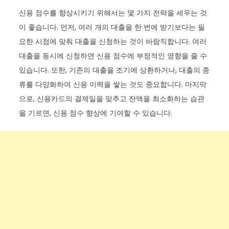
신용 점수를 향상시키기 위해서는 몇 가지 전략을 세우는 것
이 좋습니다. 먼저, 여러 개의 대출을 한 번에 받기보다는 필
요한 시점에 맞춰 대출을 신청하는 것이 바람직합니다. 여러
대출을 동시에 신청하면 신용 점수에 부정적인 영향을 줄 수
있습니다. 또한, 기존의 대출을 조기에 상환하거나, 대출의 종
류를 다양화하여 신용 이력을 쌓는 것도 중요합니다. 마지막
으로, 신용카드의 결제일을 맞추고 잔액을 최소화하는 습관
을 기르면, 신용 점수 향상에 기여할 수 있습니다.