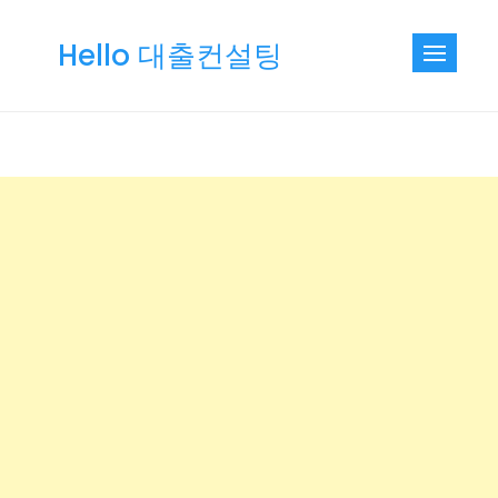
Skip
to
Hello 대출컨설팅
content