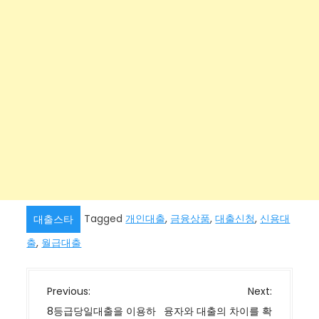
Tagged
개인대출
,
금융상품
,
대출신청
,
신용대
대출스타
출
,
월급대출
글
Previous:
Next:
탐
8등급당일대출을 이용하
융자와 대출의 차이를 확