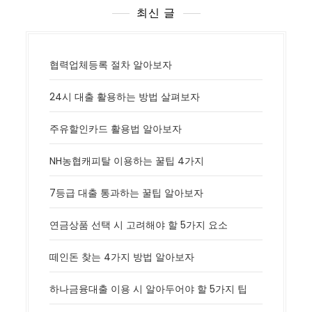
최신 글
협력업체등록 절차 알아보자
24시 대출 활용하는 방법 살펴보자
주유할인카드 활용법 알아보자
NH농협캐피탈 이용하는 꿀팁 4가지
7등급 대출 통과하는 꿀팁 알아보자
연금상품 선택 시 고려해야 할 5가지 요소
떼인돈 찾는 4가지 방법 알아보자
하나금융대출 이용 시 알아두어야 할 5가지 팁