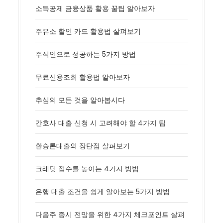
소득공제 금융상품 활용 꿀팁 알아보자
주유소 할인 카드 활용법 살펴보기
주식인으로 성공하는 5가지 방법
무료신용조회 활용법 알아보자
추심의 모든 것을 알아봅시다
간호사 대출 신청 시 고려해야 할 4가지 팁
환승론대출의 장단점 살펴보기
크래딧 점수를 높이는 4가지 방법
은행 대출 조건을 쉽게 알아보는 5가지 방법
다음주 증시 전망을 위한 4가지 체크포인트 살펴