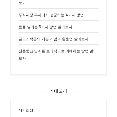
보기
주식시장 투자에서 성공하는 4가지 방법
돈을 빌리는 5가지 방법 알아보자
골드스탁론의 기본 개념과 활용법 알아보자
신용등급 단계를 효과적으로 이해하는 방법 알아
보자
카테고리
개인회생