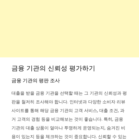
금융 기관의 신뢰성 평가하기
금융 기관의 평판 조사
대출을 받을 금융 기관을 선택할 때는 그 기관의 신뢰성과 평
판을 철저히 조사해야 합니다. 인터넷과 다양한 소비자 리뷰
사이트를 통해 해당 금융 기관의 고객 서비스, 대출 조건, 과
거 고객의 경험 등을 비교해보는 것이 좋습니다. 특히, 금융
기관의 대출 상품이 얼마나 투명하게 운영되는지, 숨겨진 비
용이 있는지 등을 체크하는 것이 중요합니다. 신뢰할 수 있는