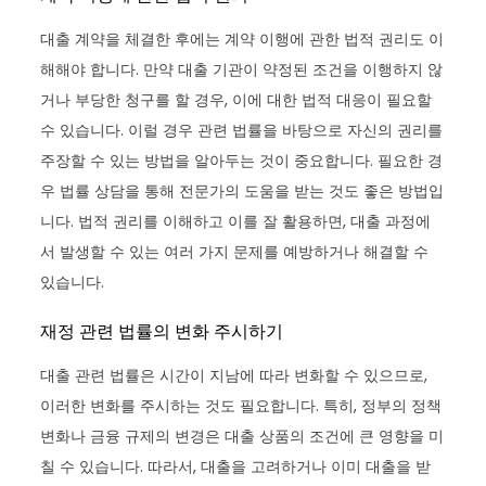
대출 계약을 체결한 후에는 계약 이행에 관한 법적 권리도 이
해해야 합니다. 만약 대출 기관이 약정된 조건을 이행하지 않
거나 부당한 청구를 할 경우, 이에 대한 법적 대응이 필요할
수 있습니다. 이럴 경우 관련 법률을 바탕으로 자신의 권리를
주장할 수 있는 방법을 알아두는 것이 중요합니다. 필요한 경
우 법률 상담을 통해 전문가의 도움을 받는 것도 좋은 방법입
니다. 법적 권리를 이해하고 이를 잘 활용하면, 대출 과정에
서 발생할 수 있는 여러 가지 문제를 예방하거나 해결할 수
있습니다.
재정 관련 법률의 변화 주시하기
대출 관련 법률은 시간이 지남에 따라 변화할 수 있으므로,
이러한 변화를 주시하는 것도 필요합니다. 특히, 정부의 정책
변화나 금융 규제의 변경은 대출 상품의 조건에 큰 영향을 미
칠 수 있습니다. 따라서, 대출을 고려하거나 이미 대출을 받