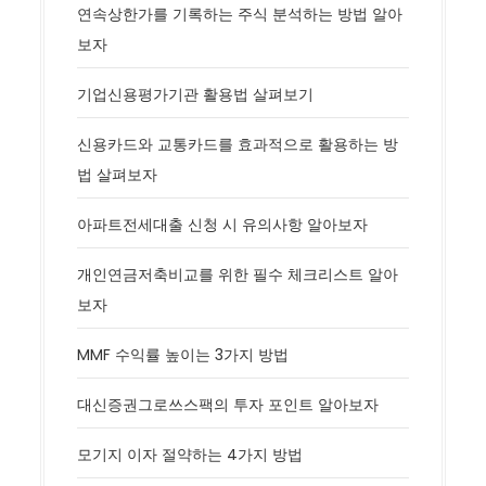
연속상한가를 기록하는 주식 분석하는 방법 알아
보자
기업신용평가기관 활용법 살펴보기
신용카드와 교통카드를 효과적으로 활용하는 방
법 살펴보자
아파트전세대출 신청 시 유의사항 알아보자
개인연금저축비교를 위한 필수 체크리스트 알아
보자
MMF 수익률 높이는 3가지 방법
대신증권그로쓰스팩의 투자 포인트 알아보자
모기지 이자 절약하는 4가지 방법