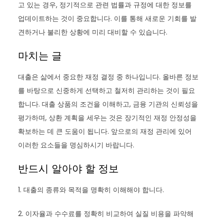
고 있는 경우, 정기적으로 관련 법률과 규정에 대한 정보를
업데이트하는 것이 중요합니다. 이를 통해 새로운 기회를 발
견하거나 불리한 상황에 미리 대비할 수 있습니다.
마치는 글
대출은 삶에서 중요한 재정 결정 중 하나입니다. 올바른 정보
를 바탕으로 신중하게 선택하고 철저히 관리하는 것이 필요
합니다. 대출 상품의 조건을 이해하고, 금융 기관의 신뢰성을
평가하며, 상환 계획을 세우는 것은 장기적인 재정 안정성을
확보하는 데 큰 도움이 됩니다. 앞으로의 재정 관리에 있어
이러한 요소들을 명심하시기 바랍니다.
반드시 알아야 할 정보
1. 대출의 종류와 목적을 명확히 이해해야 합니다.
2. 이자율과 수수료를 정확히 비교하여 실질 비용을 파악해