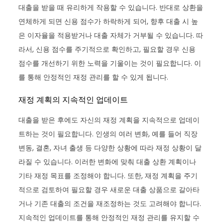
대출을 받을 때 유리하게 작용할 수 있습니다. 반대로 상환을
연체하게 되면 신용 점수가 하락하게 되어, 향후 대출 시 높
은 이자율을 적용받거나 대출 자체가 거부될 수 있습니다. 따
라서, 신용 점수를 주기적으로 확인하고, 필요할 경우 신용
점수를 개선하기 위한 노력을 기울이는 것이 필요합니다. 이
를 통해 안정적인 재정 관리를 할 수 있게 됩니다.
재정 계획의 지속적인 업데이트
대출을 받은 후에도 자신의 재정 계획을 지속적으로 업데이
트하는 것이 필요합니다. 인생의 여러 변화, 예를 들어 직장
변동, 결혼, 자녀 출생 등 다양한 상황에 따라 재정 상황이 달
라질 수 있습니다. 이러한 변화에 맞춰 대출 상환 계획이나
기타 재정 목표를 조정해야 합니다. 또한, 재정 계획을 주기
적으로 검토하여 필요할 경우 새로운 대출 상품으로 갈아타
거나 기존 대출의 조건을 재조정하는 것도 고려해야 합니다.
지속적인 업데이트를 통해 안정적인 재정 관리를 유지할 수