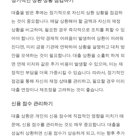
정기적인 상환 상황 점검하기
대출을 받은 후에는 정기적으로 자신의 상환 상황을 점검하
는 것이 중요합니다. 매달 상환해야 할 금액과 자신의 재정
상황을 비교하여, 필요한 경우 즉각적으로 조치를 취할 수 있
어야 합니다. 만약 경제적 어려움이 발생하여 상환이 어려워
진다면, 미리 금융 기관에 연락하여 상황을 설명하고 대처 방
안을 모색하는 것이 필요합니다. 대출 상환을 소홀히 하게 되
면 연체 이자와 같은 추가 비용이 발생할 수 있으며, 이는 재
정적인 부담을 더욱 가중시킬 수 있습니다. 따라서, 정기적인
점검을 통해 자신의 재정 상태를 관리하고, 필요할 경우 미리
대출 연장이나 재조정을 고려하는 것이 좋습니다.
신용 점수 관리하기
대출 상환은 개인의 신용 점수에 직접적인 영향을 미치기 때
문에, 신용 점수를 관리하는 것도 매우 중요합니다. 대출을
성실히 상환하면 신용 점수가 상승하게 되고, 이는 향후 추가