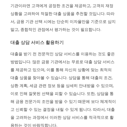
기관이라면 고객에게 공정한 조건을 제공하고, 고객의 재정
상황을 고려하여 적절한 대출 상품을 추천할 것입니다. 따라
서, 금융 기관 선택 시에는 단순히 이자율만을 기준으로 삼지
말고, 종합적인 관점에서 평가하는 것이 필요합니다.
대출 상담 서비스 활용하기
대출을 받기 전 전문적인 상담 서비스를 이용하는 것도 좋은
방법입니다. 많은 금융 기관에서는 무료로 대출 상담 서비스
를 제공하고 있으며, 이를 통해 자신의 상황에 맞는 최적의
대출 상품을 찾아볼 수 있습니다. 상담을 통해 대출의 조건,
상환 계획, 세금 관련 정보 등을 상세히 안내받을 수 있으며,
이로 인해 잘못된 선택을 피할 수 있습니다. 또한, 상담을 통
해 금융 전문가의 조언을 받을 수 있기 때문에 보다 체계적이
고 신뢰할 수 있는 결정을 내릴 수 있게 됩니다. 따라서, 대출
을 고려하는 과정에서 이러한 상담 서비스를 적극적으로 활
용하는 것이 바람직합니다.