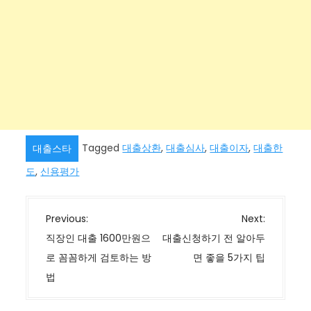
Tagged
대출상환
,
대출심사
,
대출이자
,
대출한
대출스타
도
,
신용평가
글
Previous:
Next:
탐
직장인 대출 1600만원으
대출신청하기 전 알아두
색
로 꼼꼼하게 검토하는 방
면 좋을 5가지 팁
법