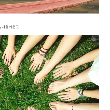
일대출쉬운곳