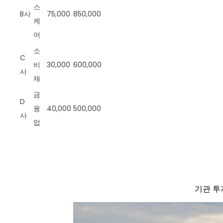
스
B사
75,000
850,000
케
어
소
C
비
30,000
600,000
사
재
금
D
융
40,000
500,000
사
업
기관 투