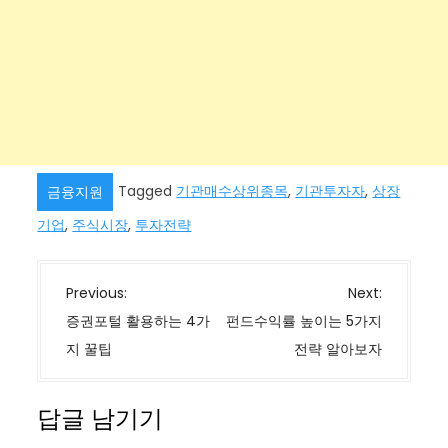
Tagged
기관매수상위종목
,
기관투자자
,
상장
금융지원
기업
,
주식시장
,
투자전략
글
Previous:
Next:
탐
증권포털 활용하는 4가
펀드수익률 높이는 5가지
색
지 꿀팁
전략 알아보자
답글 남기기