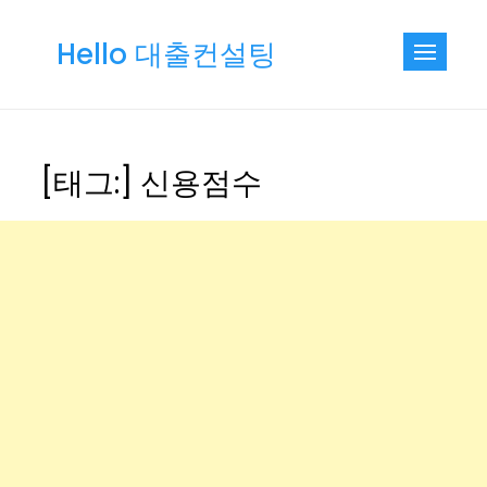
Skip
to
Hello 대출컨설팅
content
[태그:]
신용점수