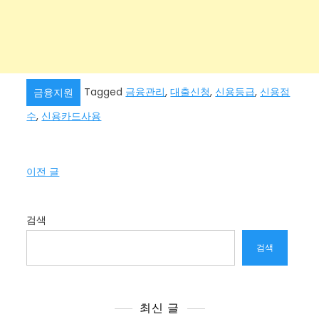
Tagged
금융관리
,
대출신청
,
신용등급
,
신용점
금융지원
수
,
신용카드사용
글
이전 글
탐
색
검색
검색
최신 글